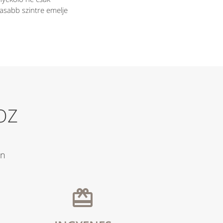
asabb szintre emelje
OZ
an
