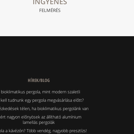
INGYENES
FELMÉRÉS
HÍREK/BLOG
 bioklimatikus pergola, mint modern szaletli
 kell tudnunk egy pergola megvásárlása előtt?
ézkedések télen, ha bioklimatikus pergolánk van
ért nagyon előnyösek az állítható alumínium
lamellás pergolák
ola a kávézón? Több vendég, nagyobb presztízs!