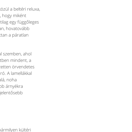
zül a beltéri reluxa,
a, hogy miként
tilag egy függőleges
ban, hovatovább
ttan a páratlan
al szemben, ahol
etben mindent, a
jezetten örvendetes
ró. A lamellákkal
alá, noha
sebb árnyékra
 jelentősebb
ármilyen kültéri