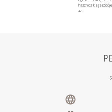
hasznos kiegészítőj
azt.
P
S
