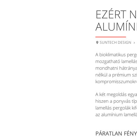
EZÉRT 
ALUMÍN
SUNTECH DESIGN


A bioklimatikus perg
mozgatható lamellás
mondhatni hátrányai
nélkül a prémium szi
kompromisszumokról, 
A két megoldás egya
hiszen a ponyvás tí
lamellás pergolák ki
az alumínium lamell
PÁRATLAN FÉN