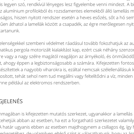
 is legyen szó, rendkívül lényeges lesz figyelembe venni mindezt. A b
z alumínium profilokból és rozsdamentes elemekből álló lamellás
ságos, hiszen nyitott rendszer esetén a heves esőzés, sőt a hó sem
űen áthatol a lamellák között a csapadék, az égre merőlegesen nyit
 tartanunk.
 jelenségekkel szembeni védelmet ráadásul tovább fokozhatjuk az au
atikus pergola motorizált kialakítást kap, ezért csak néhány szenz
őre vagy a nagy szélre magától reagáljon az árnyékoló, és önműk
at, ahogy éppen a legbiztonságosabb a számára. Kifejezetten fonto
észítettek a nagyobb viharokra is, ezáltal nemcsak szélellenállásuk
tosított, tehát sehol nem tud megállni vagy feltelítődni a víz, minde
tenne például az elektromos rendszerben.
GJELENÉS
magában is kifejezetten mutatós szerkezet, ugyanakkor a lamellás
ehetjük abban az esetben, ha ezt a forgatható szerkezetet valamily
A határ ugyanis ebben az esetben majdhogynem a csillagos ég, így 
erkezetéhez, de valamilyen eltérő színt is választhatunk, hogy az á