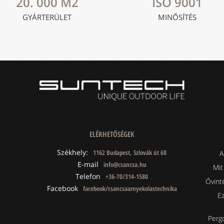
20. 000 M2
ISO 9001
GYÁRTERÜLET
MINŐSÍTÉS
ELÉRHETŐSÉGEK
Székhely:
1162 Budapest, Szlovák út 68
A
E-mail
info@csancsa.hu
Mit
Telefon
+36-70/314-1580
Óvint
Facebook
facebook/csancsaarnyekolastechnika
Ez
Perg