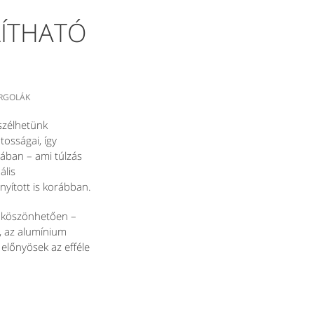
LÍTHATÓ
ERGOLÁK
eszélhetünk
osságai, így
iában – ami túlzás
ális
nyított is korábban.
k köszönhetően –
, az alumínium
 előnyösek az efféle