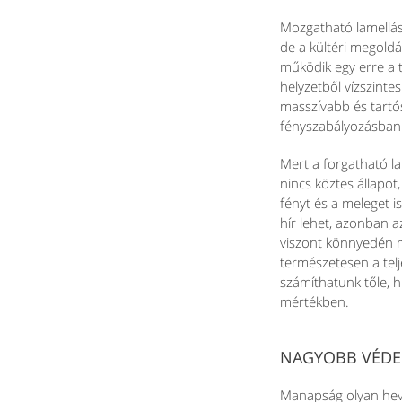
Mozgatható lamellás 
de a kültéri megoldá
működik egy erre a t
helyzetből vízszinte
masszívabb és tartó
fényszabályozásban
Mert a forgatható l
nincs köztes állapot
fényt és a meleget is
hír lehet, azonban a
viszont könnyedén m
természetesen a telj
számíthatunk tőle, 
mértékben.
NAGYOBB VÉDEL
Manapság olyan heves