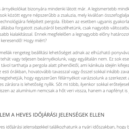
árnyékolókat bizonyára mindenki látott már. A legismertebb mindkö
sok között egyre népszerűbb a zsaluzia, mely kiválóan összefoglalj
echnológiára felépített pergola. Ebben az esetben ugyanis gyakorla
s állásba forgatott zsaluziáról beszélhetünk, csak nagyobb változat
sabb kialakítással. Ennek megfelelően a legnagyobb előny határozo
 keresendő! Hogy miért?
amellák rengeteg beállítási lehetőséget adnak az elhúzható ponyváv
, tehát vagy teljesen beárnyékolunk, vagy egyáltalán nem. Ez sok es
 távol tarthatja a pergola alatt pihenőktől, ami kánikula idején kife
z esti órákban, hovatovább tavasszal vagy ősszel sokkal inkább zava
egtehetjük, hogy egyszerűen félárnyékot varázsolunk a szerkezet 
es zárásra is lehetőség nyílik. Sőt mi több, ilyenkor sokkal erőtelje
hiszen az alumínium nemcsak a hőt veri vissza, hanem a napfényt is
EM A HEVES IDŐJÁRÁSI JELENSÉGEK ELLEN
 időjárási jelenségekkel találkozhatunk a nyári időszakban, hogy b