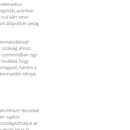
ioklimatikus
 megoldás azonban
 tud kárt tenni
ott állapotban pedig
tomatizálással!
or szükség ahhoz,
ödő üzemmódban úgy
s továbbá, hogy
 kimagasló, hanem a
n könnyedén elfolyik
 alumínium típusokat
en sajátos
hozzáigazíthatjuk az
rnyékoló ne csak