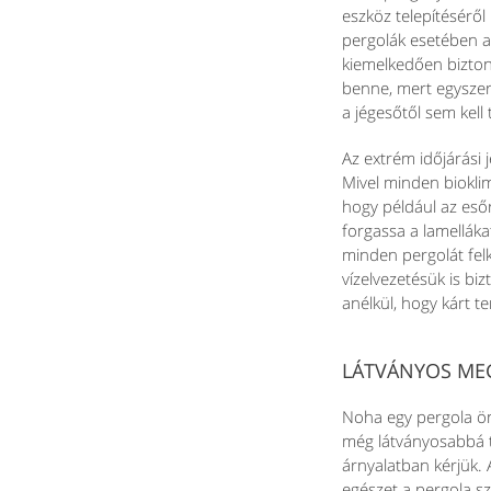
eszköz telepítéséről
pergolák esetében a
kiemelkedően bizton
benne, mert egyszer
a jégesőtől sem kell
Az extrém időjárási
Mivel minden bioklim
hogy például az es
forgassa a lamellák
minden pergolát felk
vízelvezetésük is biz
anélkül, hogy kárt 
LÁTVÁNYOS ME
Noha egy pergola ön
még látványosabbá t
árnyalatban kérjük. 
egészet a pergola sz