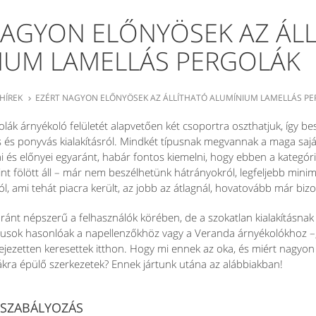
NAGYON ELŐNYÖSEK AZ ÁL
IUM LAMELLÁS PERGOLÁK
HÍREK
EZÉRT NAGYON ELŐNYÖSEK AZ ÁLLÍTHATÓ ALUMÍNIUM LAMELLÁS P

olák árnyékoló felületét alapvetően két csoportra oszthatjuk, így b
 és ponyvás kialakításról. Mindkét típusnak megvannak a maga saját
 és előnyei egyaránt, habár fontos kiemelni, hogy ebben a kategór
nt fölött áll – már nem beszélhetünk hátrányokról, legfeljebb minim
ami tehát piacra került, az jobb az átlagnál, hovatovább már bizo
ránt népszerű a felhasználók körében, de a szokatlan kialakításna
pusok hasonlóak a napellenzőkhöz vagy a Veranda árnyékolókhoz –
fejezetten keresettek itthon. Hogy mi ennek az oka, és miért nagyon
ákra épülő szerkezetek? Ennek jártunk utána az alábbiakban!
YSZABÁLYOZÁS