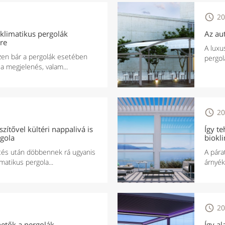

20
klimatikus pergolák
Az au
re
A luxu
zen bár a pergolák esetében
pergol
a megjelenés, valam...

20
zítővel kültéri nappalivá is
Így t
rgola
biokl
ítés után döbbennek rá ugyanis
A pára
imatikus pergola...
árnyék

20
thetők a pergolák
Így al