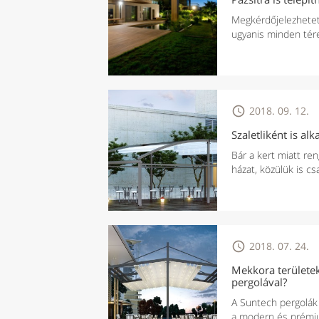
Megkérdőjelezhetet
ugyanis minden tére

2018. 09. 12.
Szaletliként is al
Bár a kert miatt re
házat, közülük is cs

2018. 07. 24.
Mekkora területe
pergolával?
A Suntech pergolák
a modern és prémium