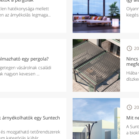
len hatékonysága mellett
Olyann
n az árnyékolás legmaga...
kiegész

20
kalmazható egy pergola?
Nincs
megfe
ngetegen vásárolnak családi
Hiába 
ak nagyon kevesen ...
díszke

20
k árnyékolhatók egy Suntech
Mit n
A Sunt
 és mozgatható tetőrendszerek
a biok
 kategóriás kültér...