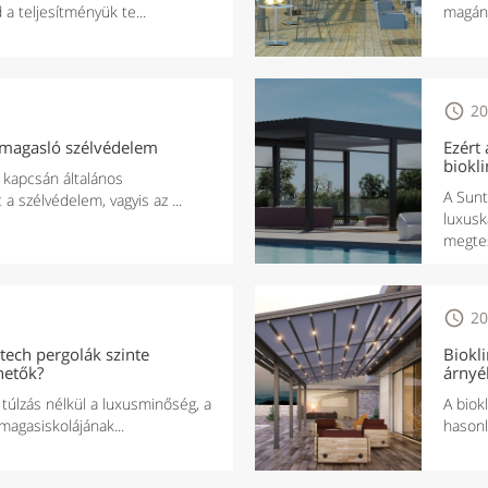
a teljesítményük te...
magáns

20
kimagasló szélvédelem
Ezért 
biokl
k kapcsán általános
A Sunt
 a szélvédelem, vagyis az ...
luxusk
megtes

20
tech pergolák szinte
Biokl
hetők?
árnyé
túlzás nélkül a luxusminőség, a
A biok
agasiskolájának...
hasonl