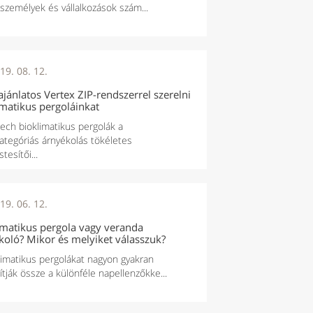
zemélyek és vállalkozások szám...
19. 08. 12.
ajánlatos Vertex ZIP-rendszerrel szerelni
imatikus pergoláinkat
ech bioklimatikus pergolák a
ategóriás árnyékolás tökéletes
tesítői...
19. 06. 12.
imatikus pergola vagy veranda
koló? Mikor és melyiket válasszuk?
limatikus pergolákat nagyon gyakran
ítják össze a különféle napellenzőkke...