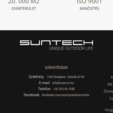
20. 000 M2
ISO 9001
GYÁRTERÜLET
MINŐSÍTÉS
ELÉRHETŐSÉGEK
Székhely:
1162 Budapest, Szlovák út 68
A
E-mail
info@csancsa.hu
Mit
Telefon
+36-70/314-1580
Óvint
Facebook
facebook/csancsaarnyekolastechnika
Ez
Perg