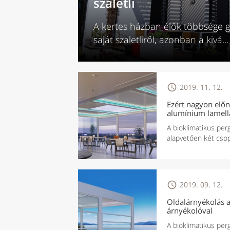
szaletli
A kertes házban élők többsége 
saját szaletliről, azonban a kivá...

2019. 11. 12.
Ezért nagyon előn
alumínium lamell
A bioklimatikus perg
alapvetően két csopo

2019. 09. 12.
Oldalárnyékolás a
árnyékolóval
A bioklimatikus per