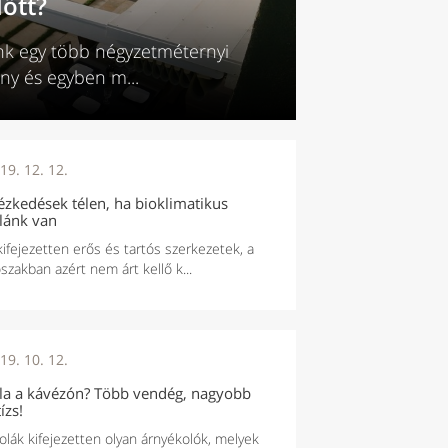
őtt?
k egy több négyzetméternyi
ony és egyben m...
19. 12. 12.
ézkedések télen, ha bioklimatikus
lánk van
ifejezetten erős és tartós szerkezetek, a
őszakban azért nem árt kellő k...
19. 10. 12.
la a kávézón? Több vendég, nagyobb
ízs!
olák kifejezetten olyan árnyékolók, melyek