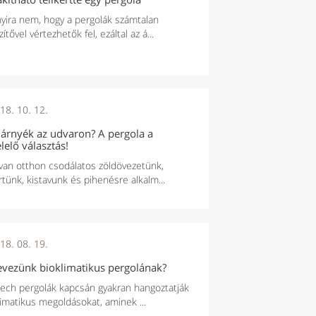
yira nem, hogy a pergolák számtalan
ítővel vértezhetők fel, ezáltal az á...
18. 10. 12.
 árnyék az udvaron? A pergola a
lelő választás!
van otthon csodálatos zöldövezetünk,
rtünk, kistavunk és pihenésre alkalm...
18. 08. 19.
evezünk bioklimatikus pergolának?
ech pergolák kapcsán gyakran hangoztatják
limatikus megoldásokat, aminek ...