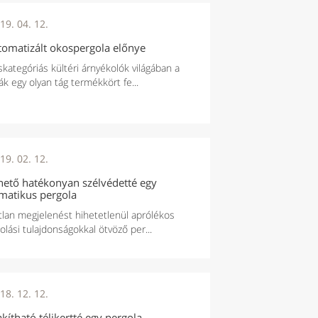
19. 04. 12.
tomatizált okospergola előnye
skategóriás kültéri árnyékolók világában a
ák egy olyan tág termékkört fe...
19. 02. 12.
ehető hatékonyan szélvédetté egy
imatikus pergola
tlan megjelenést hihetetlenül aprólékos
olási tulajdonságokkal ötvöző per...
18. 12. 12.
akítható télikertté egy pergola