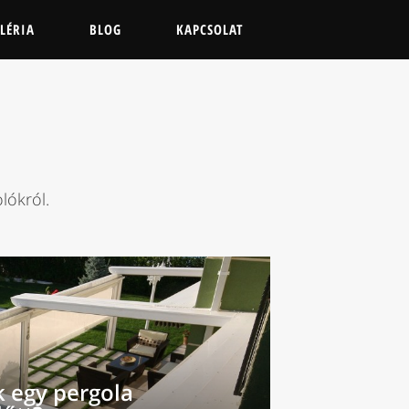
LÉRIA
BLOG
KAPCSOLAT
lókról.
k egy pergola