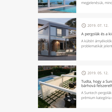
megjelenésük, mind 

2019. 07. 12.
A pergolák és a 
A kültéri árnyékoló
problematikát jelent

2019. 05. 12.
Tudta, hogy a Sun
bárhová felszerel
A Suntech pergolák 
prémium kategória m