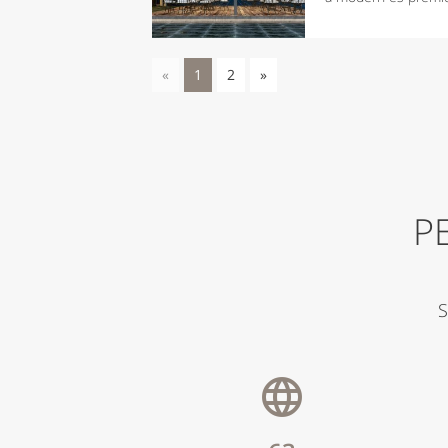
«
1
2
»
P
S
