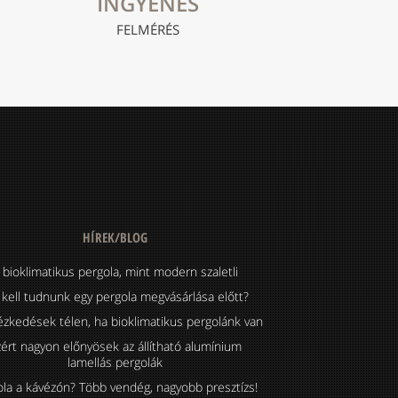
INGYENES
FELMÉRÉS
HÍREK/BLOG
 bioklimatikus pergola, mint modern szaletli
 kell tudnunk egy pergola megvásárlása előtt?
ézkedések télen, ha bioklimatikus pergolánk van
ért nagyon előnyösek az állítható alumínium
lamellás pergolák
ola a kávézón? Több vendég, nagyobb presztízs!