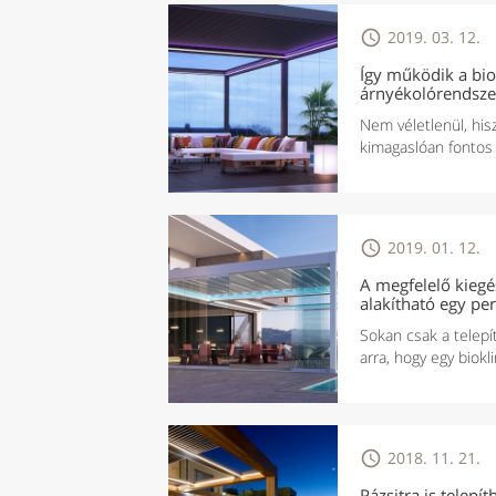

2019. 03. 12.
Így működik a bio
árnyékolórendsze
Nem véletlenül, his
kimagaslóan fontos 

2019. 01. 12.
A megfelelő kiegés
alakítható egy pe
Sokan csak a telep
arra, hogy egy biokl

2018. 11. 21.
Pázsitra is telepí