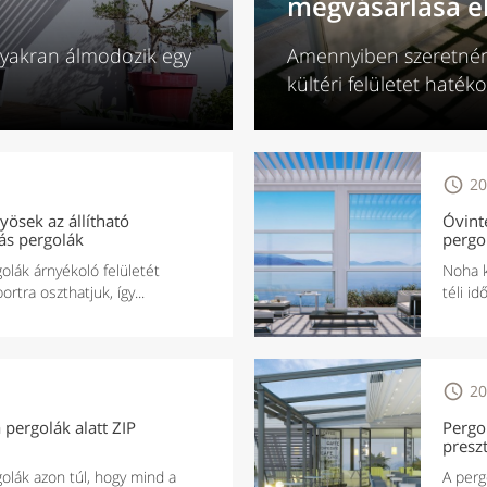
megvásárlása el
gyakran álmodozik egy
Amennyiben szeretnén
kültéri felületet haték

20
yösek az állítható
Óvint
ás pergolák
pergo
olák árnyékoló felületét
Noha k
rtra oszthatjuk, így...
téli id

20
 pergolák alatt ZIP
Pergo
preszt
golák azon túl, hogy mind a
A perg