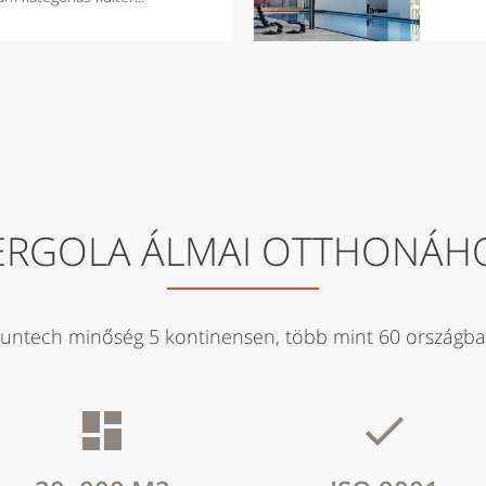
ERGOLA ÁLMAI OTTHONÁH
untech minőség 5 kontinensen, több mint 60 országb

