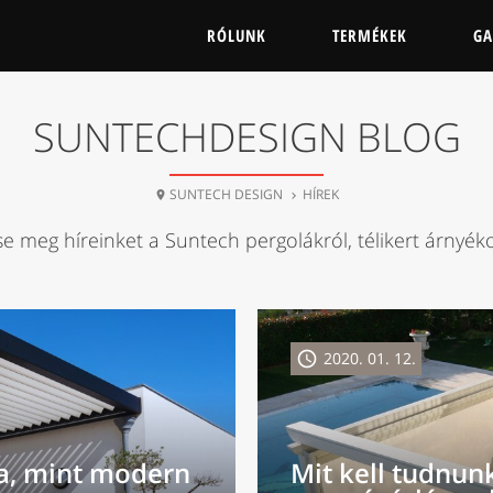
RÓLUNK
TERMÉKEK
GA
SUNTECHDESIGN BLOG
SUNTECH DESIGN
HÍREK


se meg híreinket a Suntech pergolákról, télikert árnyéko

2020. 01. 12.
la, mint modern
Mit kell tudnun