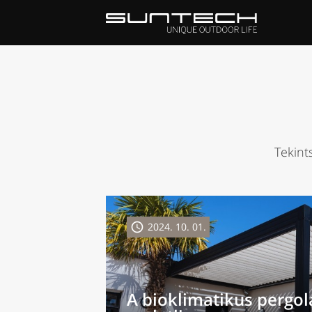
Tekint

2024. 10. 01.
A bioklimatikus pergo